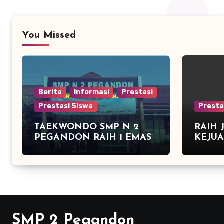
You Missed
Berita
Informasi
Prestasi
Prestasi Siswa
Presta
TAEKWONDO SMP N 2
RAIH 
PEGANDON RAIH 1 EMAS
KEJU
DAN 2 PERAK DI
CABAN
KAPOLRES CUP KENDAL
JUARA
2016
SMP 2 Pegandon