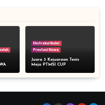
Ekstrakurikuler
kolah
Prestasi Siswa
Juara 3 Kejuaraan Tenis
SWA
Meja PTMSI CUP
RIODE
MP
ON