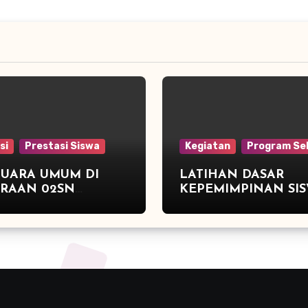
si
Prestasi Siswa
Kegiatan
Program Se
JUARA UMUM DI
LATIHAN DASAR
ARAAN 02SN
KEPEMIMPINAN SI
G ATLETIK DAN
(LDKS)DAN PELANTIKAN
 3 TENIS MEJA
PENGURUS OSIS PE
TAHUN 2015/2016 S
NEGERI 2 PEGAND