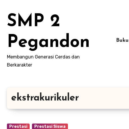
Lewati
ke
SMP 2
konten
Pegandon
Buku
Membangun Generasi Cerdas dan
Berkarakter
ekstrakurikuler
Prestasi
Prestasi Siswa