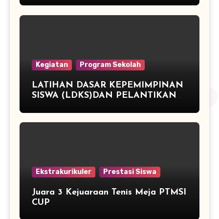
MEJA
Kegiatan
Program Sekolah
LATIHAN DASAR KEPEMIMPINAN
SISWA (LDKS)DAN PELANTIKAN
PENGURUS OSIS PERIODE TAHUN
2015/2016 SMP NEGERI 2
PEGANDON
Ekstrakurikuler
Prestasi Siswa
Juara 3 Kejuaraan Tenis Meja PTMSI
CUP