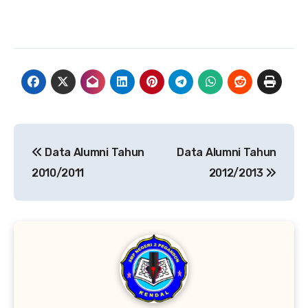
Navigasi
Data Alumni Tahun
Data Alumni Tahun
pos
2010/2011
2012/2013