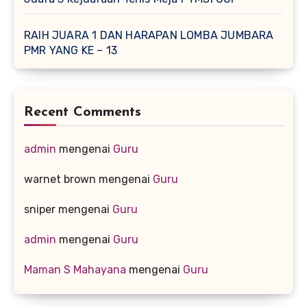
RAIH JUARA 1 DAN HARAPAN LOMBA JUMBARA
PMR YANG KE – 13
Recent Comments
admin
mengenai
Guru
warnet brown
mengenai
Guru
sniper
mengenai
Guru
admin
mengenai
Guru
Maman S Mahayana
mengenai
Guru