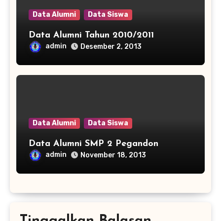
Data Alumni
Data Siswa
Data Alumni Tahun 2010/2011
admin
Desember 2, 2013
Data Alumni
Data Siswa
Data Alumni SMP 2 Pegandon
admin
November 18, 2013
Tinggalkan Balasan