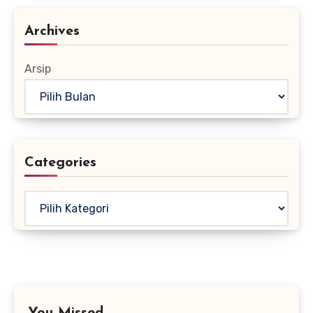
Archives
Arsip
Categories
Kategori
You Missed