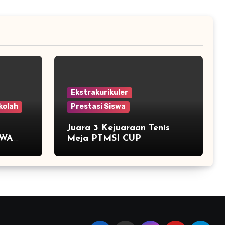
Ekstrakurikuler
kolah
Prestasi Siswa
Juara 3 Kejuaraan Tenis
SWA
Meja PTMSI CUP
RIODE
MP
ON