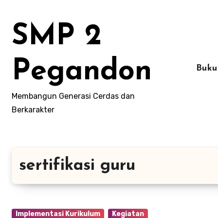
Lewati
ke
SMP 2
konten
Pegandon
Buku
Membangun Generasi Cerdas dan
Berkarakter
sertifikasi guru
Implementasi Kurikulum
Kegiatan