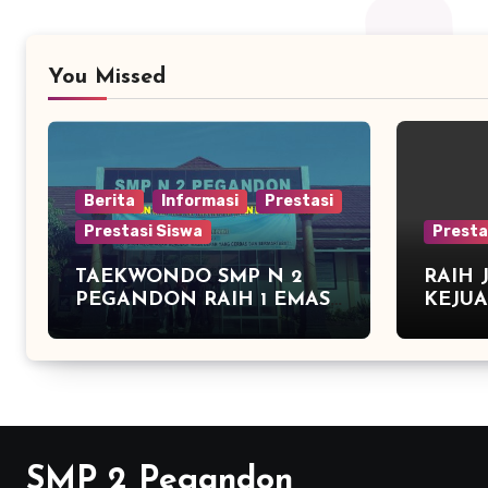
You Missed
Berita
Informasi
Prestasi
Prestasi Siswa
Presta
TAEKWONDO SMP N 2
RAIH 
PEGANDON RAIH 1 EMAS
KEJU
DAN 2 PERAK DI
CABAN
KAPOLRES CUP KENDAL
JUARA
2016
SMP 2 Pegandon