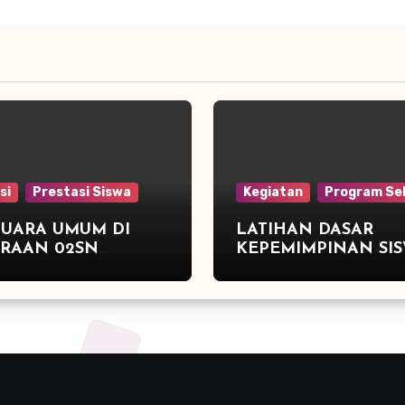
si
Prestasi Siswa
Kegiatan
Program Se
JUARA UMUM DI
LATIHAN DASAR
ARAAN 02SN
KEPEMIMPINAN SI
G ATLETIK DAN
(LDKS)DAN PELANTIKAN
 3 TENIS MEJA
PENGURUS OSIS PE
TAHUN 2015/2016 S
NEGERI 2 PEGAND