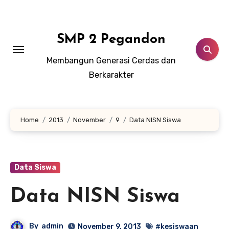
Lewati
ke
konten
SMP 2 Pegandon
Membangun Generasi Cerdas dan
Berkarakter
Home
2013
November
9
Data NISN Siswa
Data Siswa
Data NISN Siswa
By
admin
November 9, 2013
#kesiswaan