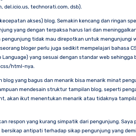
del.icio.us, technorati.com, dsb).
 (kecepatan akses) blog. Semakin kencang dan ringan s
jung yang dengan terpaksa harus lari dan meninggalkan
ra pengunjung tidak mau direpotkan untuk mengunjungi 
i, seorang bloger perlu juga sedikit mempelajari bahasa C
up Language) yang sesuai dengan standar web sehingga 
 css/html-nya.
an blog yang bagus dan menarik bisa menarik minat peng
mampuan mendesain struktur tampilan blog, seperti peng
t, akan ikut menentukan menarik atau tidaknya tampilan
kan respon yang kurang simpatik dari pengunjung. Saya
a bersikap antipati terhadap sikap pengunjung yang demi