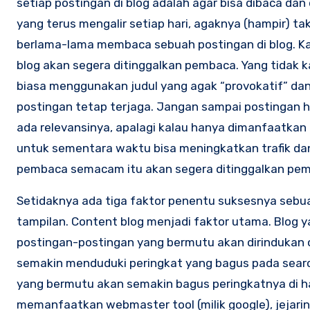
setiap postingan di blog adalah agar bisa dibaca da
yang terus mengalir setiap hari, agaknya (hampir) t
berlama-lama membaca sebuah postingan di blog. Ka
blog akan segera ditinggalkan pembaca. Yang tidak k
biasa menggunakan judul yang agak “provokatif” dan
postingan tetap terjaga. Jangan sampai postingan ha
ada relevansinya, apalagi kalau hanya dimanfaatkan
untuk sementara waktu bisa meningkatkan trafik dan
pembaca semacam itu akan segera ditinggalkan pemba
Setidaknya ada tiga faktor penentu suksesnya sebuah
tampilan. Content blog menjadi faktor utama. Blog 
postingan-postingan yang bermutu akan dirindukan 
semakin menduduki peringkat yang bagus pada search
yang bermutu akan semakin bagus peringkatnya di h
memanfaatkan webmaster tool (milik google), jejarin