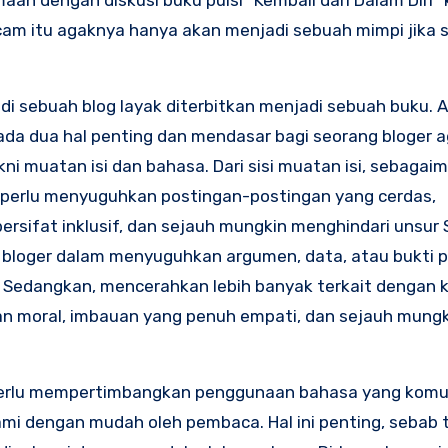
an dengan diskusi buku puisi “Kembali dari Dalam Diri” 
macam itu agaknya hanya akan menjadi sebuah mimpi jika 
 di sebuah blog layak diterbitkan menjadi sebuah buku.
da dua hal penting dan mendasar bagi seorang bloger a
i muatan isi dan bahasa. Dari sisi muatan isi, sebagai
og perlu menyuguhkan postingan-postingan yang cerdas,
bersifat inklusif, dan sejauh mungkin menghindari unsur
 bloger dalam menyuguhkan argumen, data, atau bukti 
). Sedangkan, mencerahkan lebih banyak terkait denga
an moral, imbauan yang penuh empati, dan sejauh mungk
a perlu mempertimbangkan penggunaan bahasa yang komun
mi dengan mudah oleh pembaca. Hal ini penting, sebab 