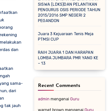
SISWA (LDKS)DAN PELANTIKAN
PENGURUS OSIS PERIODE TAHUN
anfaatkan
2015/2016 SMP NEGERI 2
tuk
PEGANDON
eorang
Juara 3 Kejuaraan Tenis Meja
rekening
PTMSI CUP
g melakukan
erdas dan
RAIH JUARA 1 DAN HARAPAN
LOMBA JUMBARA PMR YANG KE
– 13
faatkan
engah
l yang sama-
Recent Comments
un, dari
an
admin
mengenai
Guru
g tak jauh
warnet brown
mengenai
Guru