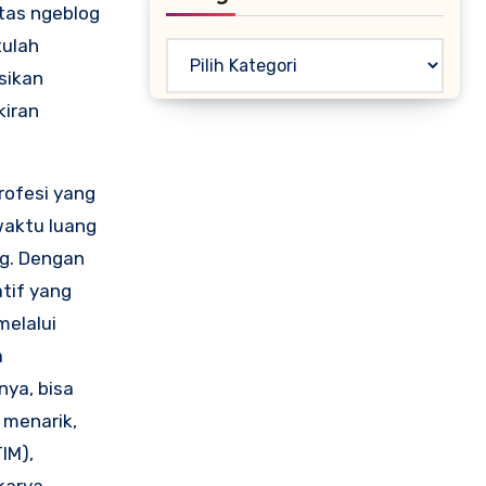
itas ngeblog
tulah
Kategori
sikan
kiran
rofesi yang
waktu luang
og. Dengan
atif yang
melalui
a
nya, bisa
 menarik,
IM),