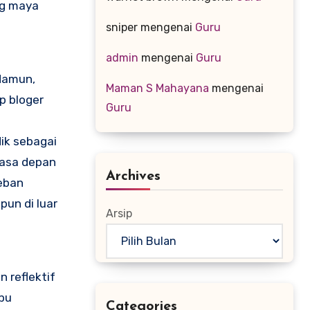
ng maya
sniper
mengenai
Guru
admin
mengenai
Guru
 Namun,
Maman S Mahayana
mengenai
p bloger
Guru
ik sebagai
masa depan
Archives
beban
un di luar
Arsip
 reflektif
mpu
Categories