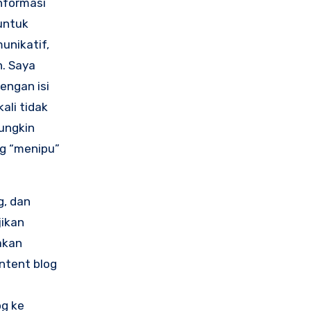
nformasi
untuk
unikatif,
n. Saya
engan isi
ali tidak
ungkin
ng “menipu”
g, dan
jikan
akan
ntent blog
og ke