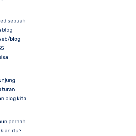
peed sebuah
 blog
web/blog
SS
bisa
unjung
aturan
 blog kita.
 pun pernah
kian itu?