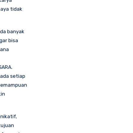
karya
saya tidak
 Ada banyak
gar bisa
mana
 SARA.
pada setiap
n kemampuan
in
ikatif,
tujuan