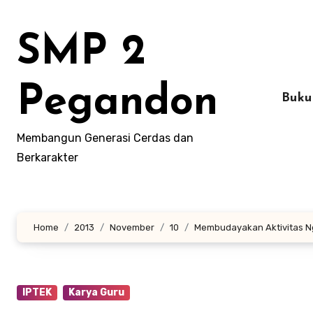
Lewati
ke
SMP 2
konten
Pegandon
Buku
Membangun Generasi Cerdas dan
Berkarakter
Home
2013
November
10
Membudayakan Aktivitas Ng
IPTEK
Karya Guru