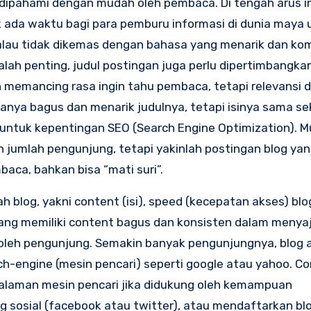
n dipahami dengan mudah oleh pembaca. Di tengah arus i
ak ada waktu bagi para pemburu informasi di dunia maya 
lau tidak dikemas dengan bahasa yang menarik dan kom
alah penting, judul postingan juga perlu dipertimbangka
 memancing rasa ingin tahu pembaca, tetapi relevansi d
nya bagus dan menarik judulnya, tetapi isinya sama sek
 untuk kepentingan SEO (Search Engine Optimization). M
 jumlah pengunjung, tetapi yakinlah postingan blog ya
ca, bahkan bisa “mati suri”.
 blog, yakni content (isi), speed (kecepatan akses) blo
yang memiliki content bagus dan konsisten dalam menya
oleh pengunjung. Semakin banyak pengunjungnya, blog 
-engine (mesin pencari) seperti google atau yahoo. Co
alaman mesin pencari jika didukung oleh kemampuan
g sosial (facebook atau twitter), atau mendaftarkan bl