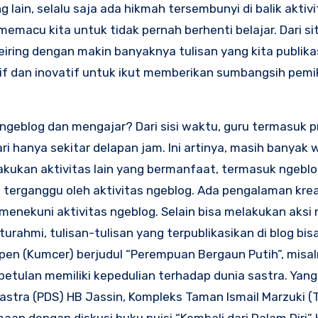
 lain, selalu saja ada hikmah tersembunyi di balik aktiv
s memacu kita untuk tidak pernah berhenti belajar. Dari si
iring dengan makin banyaknya tulisan yang kita publika
if dan inovatif untuk ikut memberikan sumbangsih pemi
geblog dan mengajar? Dari sisi waktu, guru termasuk p
 hanya sekitar delapan jam. Ini artinya, masih banyak 
akukan aktivitas lain yang bermanfaat, termasuk ngebl
an terganggu oleh aktivitas ngeblog. Ada pengalaman kre
 menekuni aktivitas ngeblog. Selain bisa melakukan aksi 
rahmi, tulisan-tulisan yang terpublikasikan di blog bis
pen (Kumcer) berjudul “Perempuan Bergaun Putih”, misal
etulan memiliki kepedulian terhadap dunia sastra. Yang
stra (PDS) HB Jassin, Kompleks Taman Ismail Marzuki (T