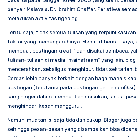
Jakarta pada tanggal 16 Mei 2008 yang silam, bersama
penyair Malaysia, Dr. Ibrahim Ghaffar. Peristiwa se
melakukan aktivitas ngeblog.
Tentu saja, tidak semua tulisan yang terpublikasikan
faktor yang memengaruhinya. Menurut hemat saya, a
membuat postingan kreatif dan disukai pembaca, yakn
tulisan-tulisan di media “mainstream” yang lain, bl
mencerahkan, sekaligus menghibur, tidak sektarian, 
Cerdas lebih banyak terkait dengan bagaimana sikap
postingan (terutama pada postingan genre nonfiksi
sang bloger dalam memberikan masukan, solusi, pes
menghindari kesan menggurui.
Namun, muatan isi saja tidaklah cukup. Bloger jug
sehingga pesan-pesan yang disampaikan bisa dipaha