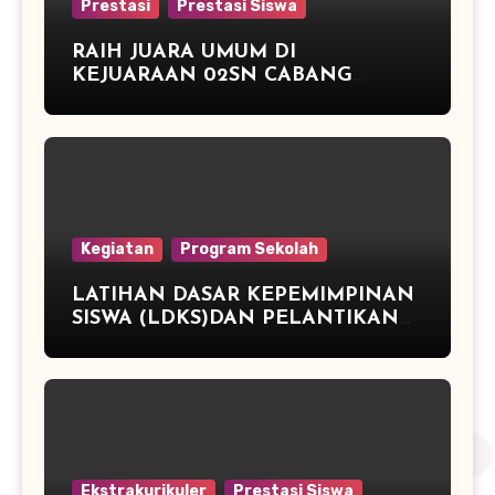
Prestasi
Prestasi Siswa
RAIH JUARA UMUM DI
KEJUARAAN 02SN CABANG
ATLETIK DAN JUARA 3 TENIS
MEJA
Kegiatan
Program Sekolah
LATIHAN DASAR KEPEMIMPINAN
SISWA (LDKS)DAN PELANTIKAN
PENGURUS OSIS PERIODE TAHUN
2015/2016 SMP NEGERI 2
PEGANDON
Ekstrakurikuler
Prestasi Siswa