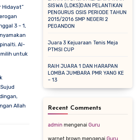
SISWA (LDKS)DAN PELANTIKAN
r Hidayat”
PENGURUS OSIS PERIODE TAHUN
perogan
2015/2016 SMP NEGERI 2
ggal 3 – 1,
PEGANDON
menyamakan
Juara 3 Kejuaraan Tenis Meja
nalti. Al-
PTMSI CUP
milih untuk
RAIH JUARA 1 DAN HARAPAN
LOMBA JUMBARA PMR YANG KE
k
– 13
“Sujud
dingan,
ngan Allah
Recent Comments
admin
mengenai
Guru
warnet brown
mengenai
Guru