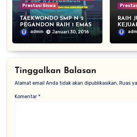
Prestasi Siswa
Prestas
TAEKWONDO SMP N 2
RAIH 
PEGANDON RAIH 1 EMAS
KEJUA
DAN 2 PERAK DI
CABAN
admin
adm
Januari 30, 2016
KAPOLRES CUP KENDAL
JUARA
2016
Tinggalkan Balasan
Alamat email Anda tidak akan dipublikasikan.
Ruas ya
Komentar
*