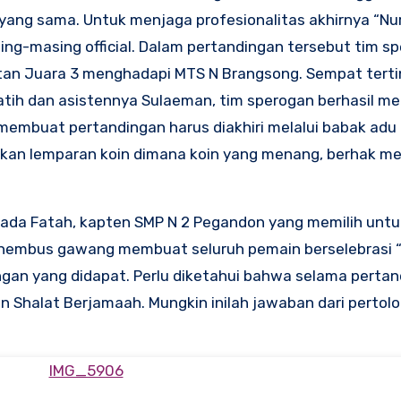
h yang sama. Untuk menjaga profesionalitas akhirnya “Nu
ng-masing official. Dalam pertandingan tersebut tim s
utan Juara 3 menghadapi MTS N Brangsong. Sempat tertin
atih dan asistennya Sulaeman, tim sperogan berhasil 
embuat pertandingan harus diakhiri melalui babak adu pi
akan lemparan koin dimana koin yang menang, berhak me
pada Fatah, kapten SMP N 2 Pegandon yang memilih untu
enembus gawang membuat seluruh pemain berselebrasi 
gan yang didapat. Perlu diketahui bahwa selama pertan
 Shalat Berjamaah. Mungkin inilah jawaban dari pertolo