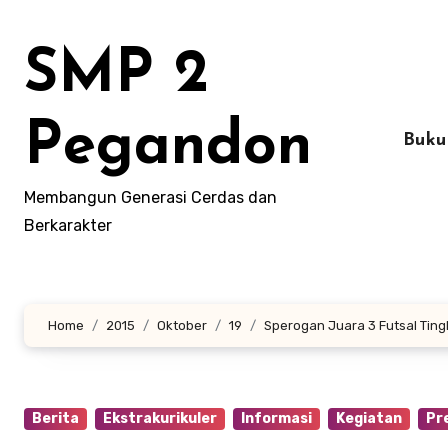
Lewati
ke
SMP 2
konten
Pegandon
Buku
Membangun Generasi Cerdas dan
Berkarakter
Home
2015
Oktober
19
Sperogan Juara 3 Futsal Tin
Berita
Ekstrakurikuler
Informasi
Kegiatan
Pr