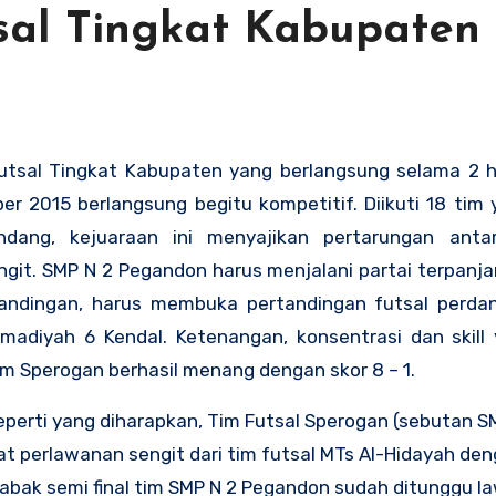
sal Tingkat Kabupaten
utsal Tingkat Kabupaten yang berlangsung selama 2 ha
ber 2015 berlangsung begitu kompetitif. Diikuti 18 tim
ndang, kejuaraan ini menyajikan pertarungan anta
engit. SMP N 2 Pegandon harus menjalani partai terpanj
tandingan, harus membuka pertandingan futsal perd
adiyah 6 Kendal. Ketenangan, konsentrasi dan skill
 Sperogan berhasil menang dengan skor 8 – 1.
perti yang diharapkan, Tim Futsal Sperogan (sebutan S
t perlawanan sengit dari tim futsal MTs Al-Hidayah den
babak semi final tim SMP N 2 Pegandon sudah ditunggu l