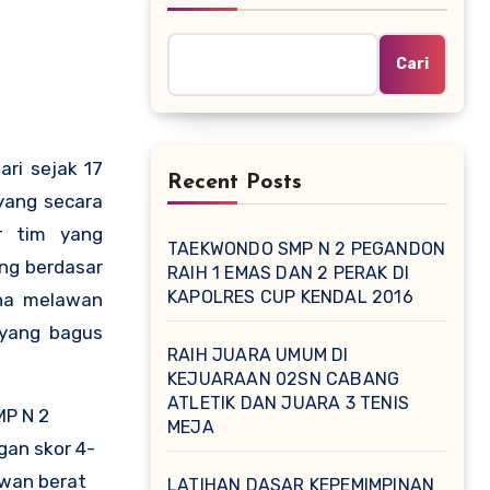
Cari
ri sejak 17
Recent Posts
 yang secara
r tim yang
TAEKWONDO SMP N 2 PEGANDON
ang berdasar
RAIH 1 EMAS DAN 2 PERAK DI
KAPOLRES CUP KENDAL 2016
ana melawan
 yang bagus
RAIH JUARA UMUM DI
KEJUARAAN 02SN CABANG
ATLETIK DAN JUARA 3 TENIS
MP N 2
MEJA
gan skor 4-
awan berat
LATIHAN DASAR KEPEMIMPINAN