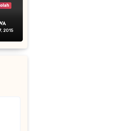
olah
WA
, 2015
RIODE
MP
ON