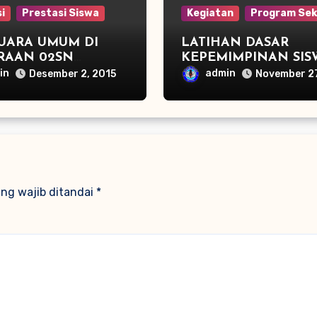
i
Prestasi Siswa
Kegiatan
Program Sek
JUARA UMUM DI
LATIHAN DASAR
RAAN 02SN
KEPEMIMPINAN SIS
G ATLETIK DAN
(LDKS)DAN PELANTIKAN
in
admin
Desember 2, 2015
November 27
 3 TENIS MEJA
PENGURUS OSIS PE
TAHUN 2015/2016 S
NEGERI 2 PEGAND
ng wajib ditandai
*