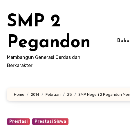
Lewati
ke
SMP 2
konten
Pegandon
Buku
Membangun Generasi Cerdas dan
Berkarakter
Home
2014
Februari
28
SMP Negeri 2 Pegandon Men
Prestasi
Prestasi Siswa