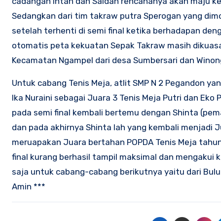
cadangan Intan dan Saidah rencananya akan maju k
Sedangkan dari tim takraw putra Sperogan yang dimoto
setelah terhenti di semi final ketika berhadapan den
otomatis peta kekuatan Sepak Takraw masih dikuasai
Kecamatan Ngampel dari desa Sumbersari dan Winon
Untuk cabang Tenis Meja, atlit SMP N 2 Pegandon ya
Ika Nuraini sebagai Juara 3 Tenis Meja Putri dan Eko P
pada semi final kembali bertemu dengan Shinta (pema
dan pada akhirnya Shinta lah yang kembali menjadi 
meruapakan Juara bertahan POPDA Tenis Meja tahun
final kurang berhasil tampil maksimal dan mengaku
saja untuk cabang-cabang berikutnya yaitu dari Bu
Amin ***