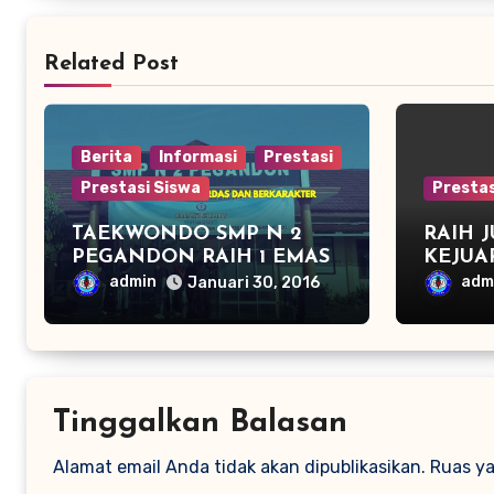
Related Post
Berita
Informasi
Prestasi
Prestasi Siswa
Prestas
TAEKWONDO SMP N 2
RAIH 
PEGANDON RAIH 1 EMAS
KEJUA
DAN 2 PERAK DI
CABAN
admin
adm
Januari 30, 2016
KAPOLRES CUP KENDAL
JUARA
2016
Tinggalkan Balasan
Alamat email Anda tidak akan dipublikasikan.
Ruas ya