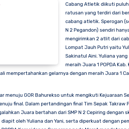
Cabang Atletik diikuti pulu
ratusan yang terdiri dari be
cabang atletik. Sperogan (
N 2 Pegandon) sendiri hany
mengirimkan 2 atlit dari ca
Lompat Jauh Putri yaitu Yu
Sakinatul Aini. Yuliana yang
meraih Juara 1 POPDA Kab. 
mbali mempertahankan gelarnya dengan meraih Juara 1 C
ntar menuju GOR Bahurekso untuk mengikuti Kejuaraan S
nuju final. Dalam pertandingan final Tim Sepak Takraw P
ahkan Juara bertahan dari SMP N 2 Cepiring dengan sk
diapit oleh Yuliana dan Yani, serta diperkuat dengan pe