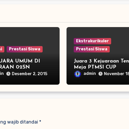
Ekstrakurikuler
i
Prestasi Siswa
Prestasi Siswa
JUARA UMUM DI
Juara 3 Kejuaraan Ten
RAAN 02SN
Meja PTMSI CUP
G ATLETIK DAN
in
admin
Desember 2, 2015
November 18
 3 TENIS MEJA
ng wajib ditandai
*