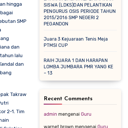
han hingga
SISWA (LDKS)DAN PELANTIKAN
PENGURUS OSIS PERIODE TAHUN
rbagai
2015/2016 SMP NEGERI 2
sebutan SMP
PEGANDON
a
bang
Juara 3 Kejuaraan Tenis Meja
PTMSI CUP
liana dan
 tahun lalu
RAIH JUARA 1 DAN HARAPAN
Kendal dan
LOMBA JUMBARA PMR YANG KE
abang
– 13
epak Takraw
Recent Comments
utri
or 2-1. Tim
admin
mengenai
Guru
main
warnet brown
mengenai
Guru