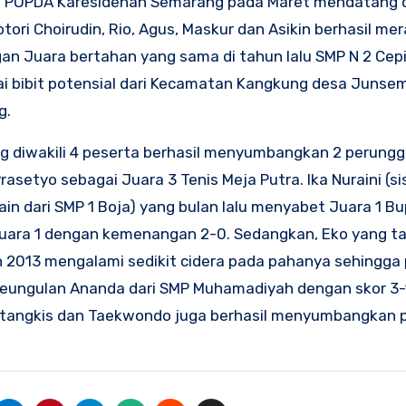
e POPDA Karesidenan Semarang pada Maret mendatang di
ri Choirudin, Rio, Agus, Maskur dan Asikin berhasil mer
gan Juara bertahan yang sama di tahun lalu SMP N 2 Cepi
 bibit potensial dari Kecamatan Kangkung desa Junsemi
g.
ng diwakili 4 peserta berhasil menyumbangkan 2 perungg
rasetyo sebagai Juara 3 Tenis Meja Putra. Ika Nuraini (si
in dari SMP 1 Boja) yang bulan lalu menyabet Juara 1 B
Juara 1 dengan kemenangan 2-0. Sedangkan, Eko yang ta
 2013 mengalami sedikit cidera pada pahanya sehingga
i keungulan Ananda dari SMP Muhamadiyah dengan skor 3
lutangkis dan Taekwondo juga berhasil menyumbangkan p