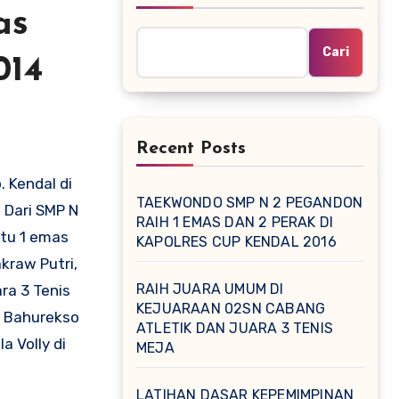
as
Cari
014
Recent Posts
 Kendal di
TAEKWONDO SMP N 2 PEGANDON
. Dari SMP N
RAIH 1 EMAS DAN 2 PERAK DI
itu 1 emas
KAPOLRES CUP KENDAL 2016
kraw Putri,
RAIH JUARA UMUM DI
ra 3 Tenis
KEJUARAAN 02SN CABANG
R Bahurekso
ATLETIK DAN JUARA 3 TENIS
a Volly di
MEJA
LATIHAN DASAR KEPEMIMPINAN