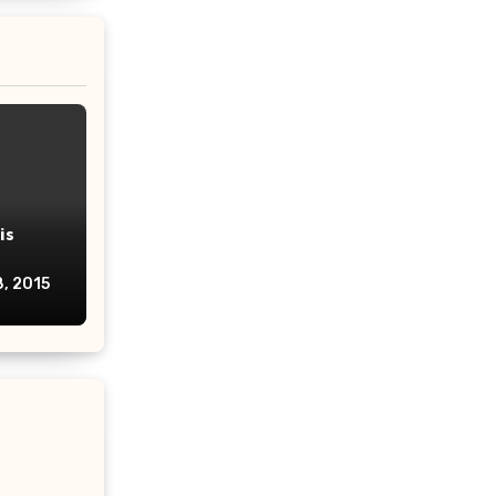
is
, 2015