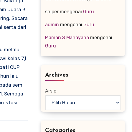
 Salatiga.
aih Juara 3
sniper
mengenai
Guru
ring. Secara
admin
mengenai
Guru
 serta dari
Maman S Mahayana
mengenai
Guru
u melalui
swi kelas 7)
upati CUP
Archives
hun lalu
 pada semi
Arsip
-1. Semoga
restasi.
Categories