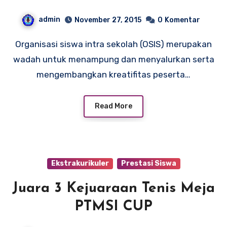
(LDKS)DAN PELANTIKAN
admin
November 27, 2015
0
Komentar
PENGURUS OSIS PERIODE
Organisasi siswa intra sekolah (OSIS) merupakan
TAHUN 2015/2016 SMP
wadah untuk menampung dan menyalurkan serta
NEGERI 2 PEGANDON
mengembangkan kreatifitas peserta…
Read More
Ekstrakurikuler
Prestasi Siswa
Juara 3 Kejuaraan Tenis Meja
PTMSI CUP