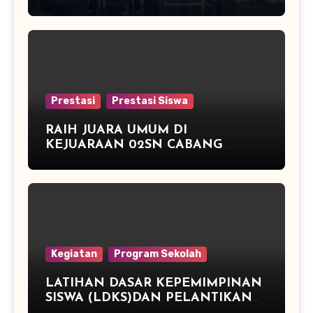
PERAK DI KAPOLRES CUP
KENDAL 2016
Prestasi
Prestasi Siswa
RAIH JUARA UMUM DI
KEJUARAAN 02SN CABANG
ATLETIK DAN JUARA 3 TENIS
MEJA
Kegiatan
Program Sekolah
LATIHAN DASAR KEPEMIMPINAN
SISWA (LDKS)DAN PELANTIKAN
PENGURUS OSIS PERIODE TAHUN