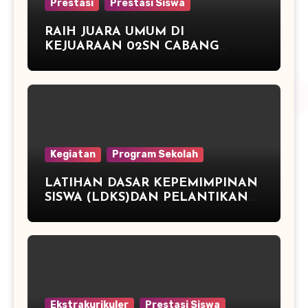
Prestasi
Prestasi Siswa
RAIH JUARA UMUM DI
KEJUARAAN 02SN CABANG
ATLETIK DAN JUARA 3 TENIS
MEJA
Kegiatan
Program Sekolah
LATIHAN DASAR KEPEMIMPINAN
SISWA (LDKS)DAN PELANTIKAN
PENGURUS OSIS PERIODE TAHUN
2015/2016 SMP NEGERI 2
PEGANDON
Ekstrakurikuler
Prestasi Siswa