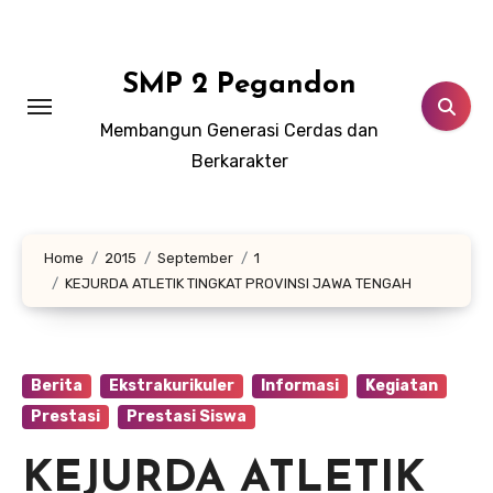
Lewati
ke
konten
SMP 2 Pegandon
Membangun Generasi Cerdas dan
Berkarakter
Home
2015
September
1
KEJURDA ATLETIK TINGKAT PROVINSI JAWA TENGAH
Berita
Ekstrakurikuler
Informasi
Kegiatan
Prestasi
Prestasi Siswa
KEJURDA ATLETIK